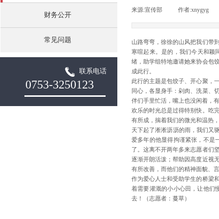
来源:
宣传部
|
作者:
xnygyg
|
财务公开
常见问题
山路弯弯，徐徐的山风把我们带
寒喧起来。是的，我们今天和颖
绪，助学组特地邀请她来协会包
联系电话
成此行。
此行的主题是包饺子、开心聚，
0753-3250123
同心，各显身手：剁肉、洗菜、
伴们手里忙活，嘴上也没闲着，
欢乐的时光总是过得特别快。吃
有所成，揣着我们的微光和温热
天下起了淅淅沥沥的雨，我们又驱
爱多年的他显得拘谨紧张，不是
了。这离不开两年多来志愿者们
逐渐开朗活泼；帮助因高度近视
有所改善，而他们的精神面貌、
作为爱心人士和受助学生的桥梁
着需要灌溉的小小心田，让他们
去！（志愿者：蔓草）