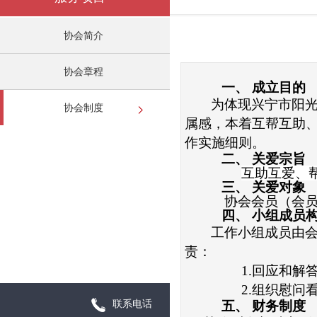
协会简介
协会章程
一、
成立目的
为体现
兴宁市阳
协会制度
属感，本着互帮互助
作实施细则。
二、
关爱宗旨
互助互爱、
三、
关爱对象
协会会员（会
四、
小组成员
工作小组成员由
责：
1.
回应和解
2.组织慰问
联系电话
五、
财务制度