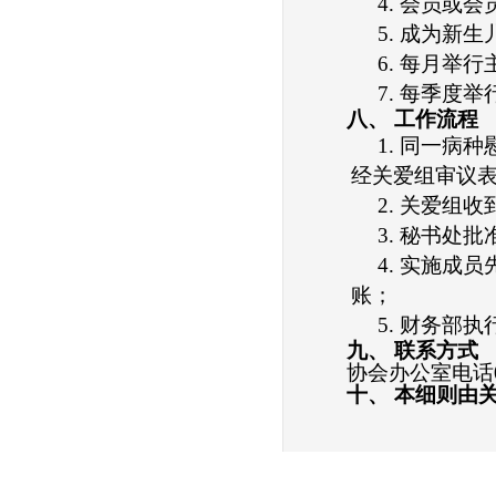
4.
会员
或会
5.
成为新生
6.
每
月举行
7.
每季度
举
八、
工作流程
1.
同一病种
经
关爱组
审议
2.
关爱组
收
3.
秘书处批
4.
实施成员
账；
5.
财务部执
九、
联系方式
协会办公室电话
十、
本细则由