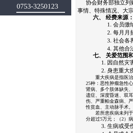
协会
财务部独立列
0753-3250123
事情、特殊情况、大
六、
经费来源
1.
会员缴
2.
每月月
3.
社会各
4.
其他合
七、
关爱范围
1.
因自然灾
2.
身患重大
重大疾病是指医
25种：恶性肿瘤急性
肾病、多个肢体缺失
遗症、深度昏迷、双
伤、严重帕金森病、
性贫血、主动脉手术
若所患疾病未列
分超过
5
万元；
（
2
）
3.
生病或受