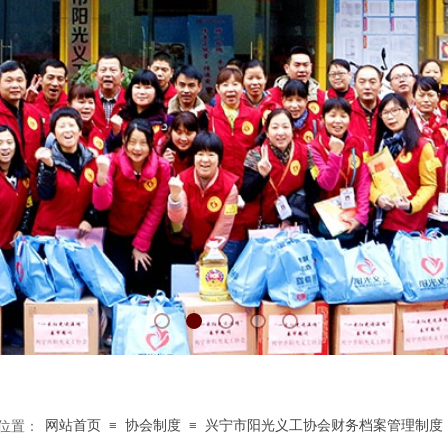
网站首页
≡
协会制度
≡
兴宁市阳光义工协会财务档案管理制度
位置：